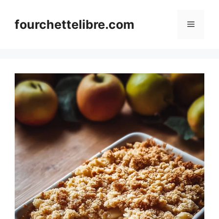
Skip
to
fourchettelibre.com
Menu
content