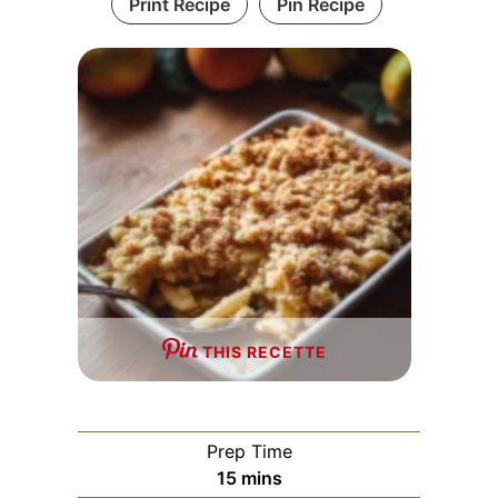
Print Recipe
Pin Recipe
THIS RECETTE
Prep Time
minutes
15
mins