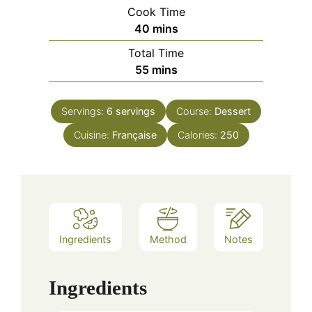
Cook Time
minutes
40
mins
Total Time
minutes
55
mins
Servings:
6
servings
Course:
Dessert
Cuisine:
Française
Calories:
250
Ingredients
Method
Notes
Ingredients