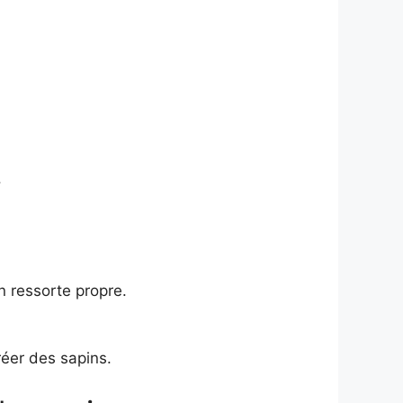
.
n ressorte propre.
réer des sapins.