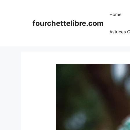
Skip
to
Home
content
fourchettelibre.com
Astuces C