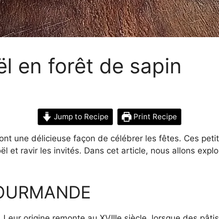
 en forêt de sapin
Jump to Recipe
Print Recipe
t une délicieuse façon de célébrer les fêtes. Ces petits 
 et ravir les invités. Dans cet article, nous allons explor
GOURMANDE
 Leur origine remonte au XVIIIe siècle, lorsque des pât