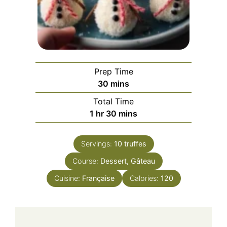
Prep Time
minutes
30
mins
Total Time
hour
minutes
1
hr
30
mins
Servings:
10
truffes
Course:
Dessert, Gâteau
Cuisine:
Française
Calories:
120