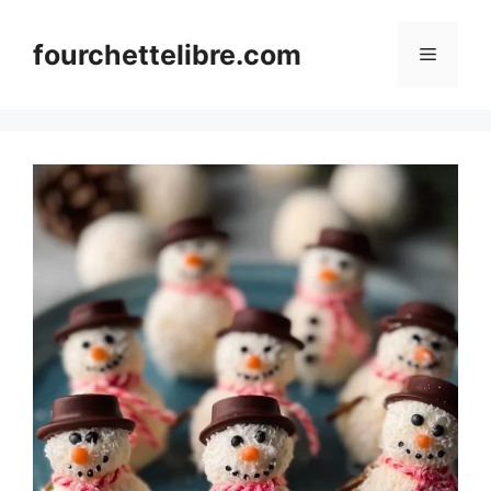
Skip
to
fourchettelibre.com
Menu
content