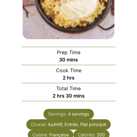
Prep Time
minutes
30
mins
Cook Time
hours
2
hrs
Total Time
hours
minutes
2
hrs
30
mins
Servings:
4
servings
Course:
Apéritif, Entrée, Plat principal
Cuisine:
Française
Calories:
350