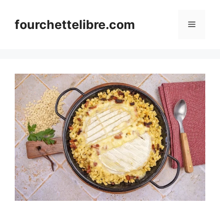
Skip
to
fourchettelibre.com
Menu
content