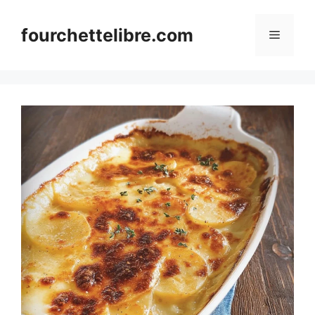
Skip
to
fourchettelibre.com
Menu
content