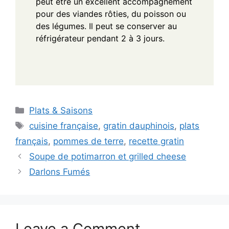
peut être un excellent accompagnement
pour des viandes rôties, du poisson ou
des légumes. Il peut se conserver au
réfrigérateur pendant 2 à 3 jours.
Categories
Plats & Saisons
Tags
cuisine française
,
gratin dauphinois
,
plats
français
,
pommes de terre
,
recette gratin
Soupe de potimarron et grilled cheese
Darlons Fumés
Leave a Comment