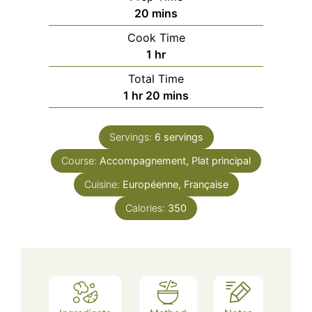
minutes
20
mins
Cook Time
hour
1
hr
Total Time
hour
minutes
1
hr
20
mins
Servings:
6
servings
Course:
Accompagnement, Plat principal
Cuisine:
Européenne, Française
Calories:
350