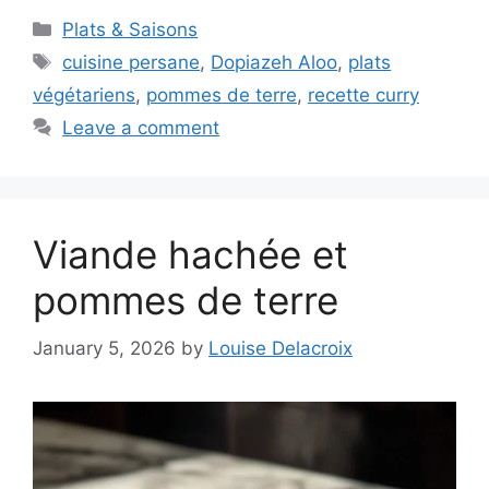
Categories
Plats & Saisons
Tags
cuisine persane
,
Dopiazeh Aloo
,
plats
végétariens
,
pommes de terre
,
recette curry
Leave a comment
Viande hachée et
pommes de terre
January 5, 2026
by
Louise Delacroix