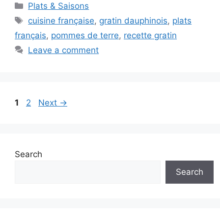
Categories
Plats & Saisons
Tags
cuisine française
,
gratin dauphinois
,
plats
français
,
pommes de terre
,
recette gratin
Leave a comment
Page
Page
1
2
Next
→
Search
Search