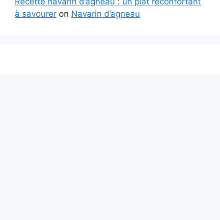
Recette navarin d’agneau : un plat réconfortant
à savourer
on
Navarin d’agneau