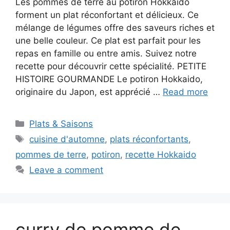
Les pommes de terre au potiron Hokkaido
forment un plat réconfortant et délicieux. Ce
mélange de légumes offre des saveurs riches et
une belle couleur. Ce plat est parfait pour les
repas en famille ou entre amis. Suivez notre
recette pour découvrir cette spécialité. PETITE
HISTOIRE GOURMANDE Le potiron Hokkaido,
originaire du Japon, est apprécié …
Read more
Categories
Plats & Saisons
Tags
cuisine d'automne
,
plats réconfortants
,
pommes de terre
,
potiron
,
recette Hokkaido
Leave a comment
curry de pomme de