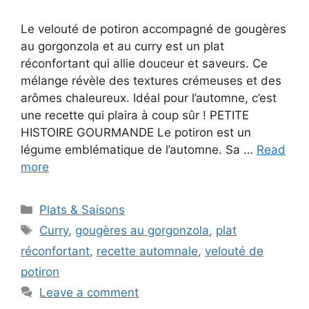
Le velouté de potiron accompagné de gougères
au gorgonzola et au curry est un plat
réconfortant qui allie douceur et saveurs. Ce
mélange révèle des textures crémeuses et des
arômes chaleureux. Idéal pour l’automne, c’est
une recette qui plaira à coup sûr ! PETITE
HISTOIRE GOURMANDE Le potiron est un
légume emblématique de l’automne. Sa …
Read
more
Categories
Plats & Saisons
Tags
Curry
,
gougères au gorgonzola
,
plat
réconfortant
,
recette automnale
,
velouté de
potiron
Leave a comment