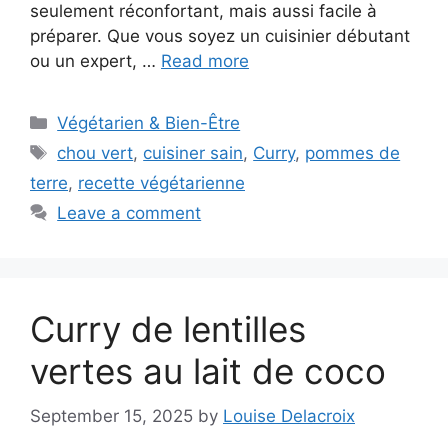
seulement réconfortant, mais aussi facile à
préparer. Que vous soyez un cuisinier débutant
ou un expert, …
Read more
Categories
Végétarien & Bien-Être
Tags
chou vert
,
cuisiner sain
,
Curry
,
pommes de
terre
,
recette végétarienne
Leave a comment
Curry de lentilles
vertes au lait de coco
September 15, 2025
by
Louise Delacroix