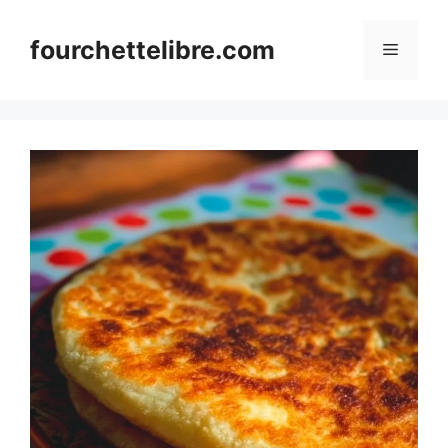
Skip
to
fourchettelibre.com
Menu
content