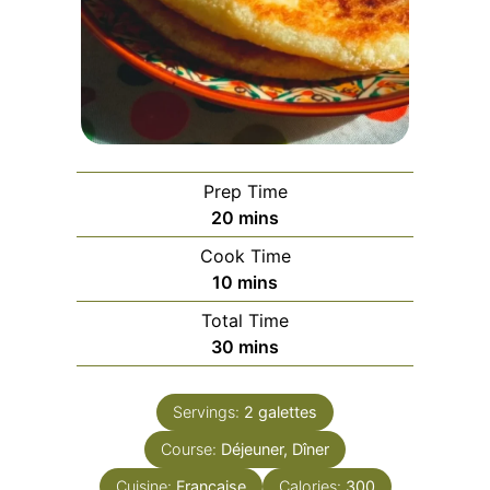
Prep Time
minutes
20
mins
Cook Time
minutes
10
mins
Total Time
minutes
30
mins
Servings:
2
galettes
Course:
Déjeuner, Dîner
Cuisine:
Française
Calories:
300