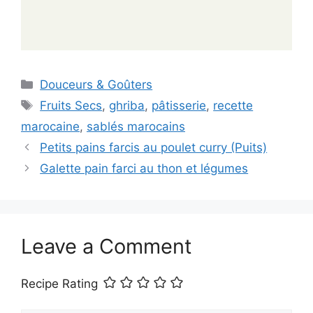
Categories
Douceurs & Goûters
Tags
Fruits Secs
,
ghriba
,
pâtisserie
,
recette
marocaine
,
sablés marocains
Petits pains farcis au poulet curry (Puits)
Galette pain farci au thon et légumes
Leave a Comment
Recipe Rating