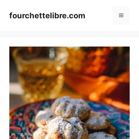
Skip
to
fourchettelibre.com
Menu
content