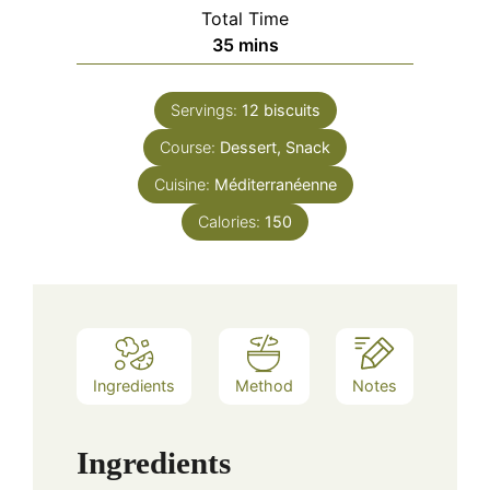
Total Time
minutes
35
mins
Servings:
12
biscuits
Course:
Dessert, Snack
Cuisine:
Méditerranéenne
Calories:
150
Ingredients
Method
Notes
Ingredients