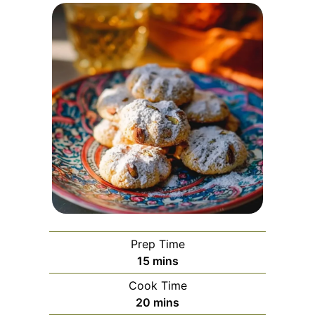
Prep Time
minutes
15
mins
Cook Time
minutes
20
mins