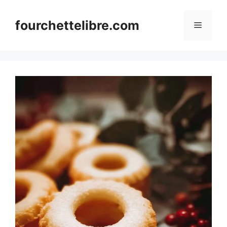
Skip
to
fourchettelibre.com
Menu
content