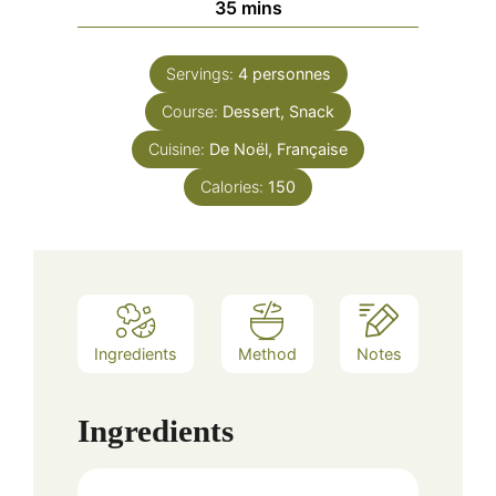
minutes
35
mins
Servings:
4
personnes
Course:
Dessert, Snack
Cuisine:
De Noël, Française
Calories:
150
Ingredients
Method
Notes
Ingredients