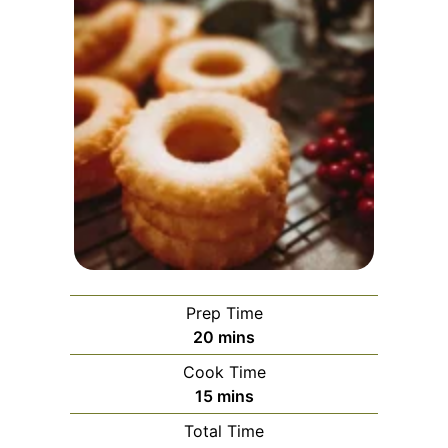
Prep Time
minutes
20
mins
Cook Time
minutes
15
mins
Total Time