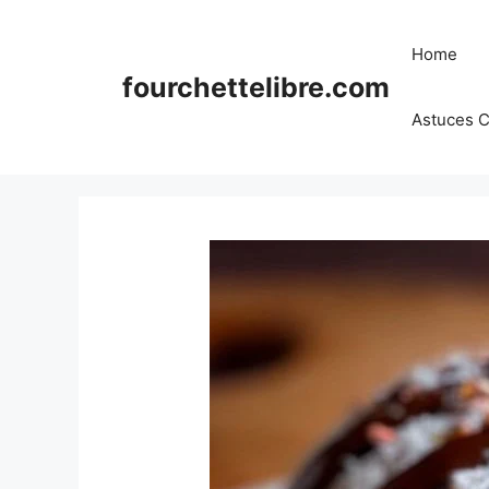
Skip
to
Home
content
fourchettelibre.com
Astuces C