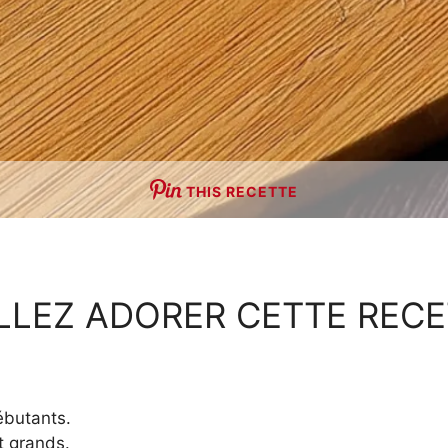
THIS RECETTE
LLEZ ADORER CETTE RECE
ébutants.
et grands.