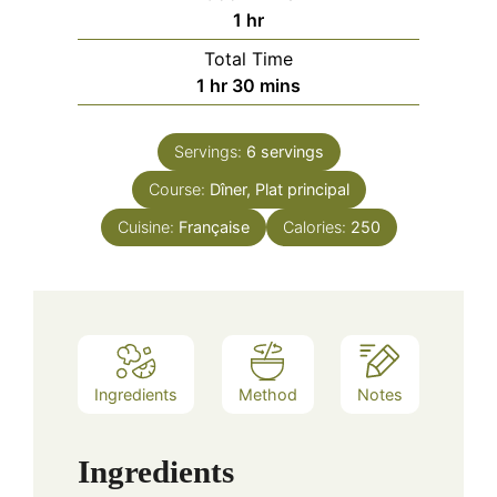
hour
1
hr
Total Time
hour
minutes
1
hr
30
mins
Servings:
6
servings
Course:
Dîner, Plat principal
Cuisine:
Française
Calories:
250
Ingredients
Method
Notes
Ingredients