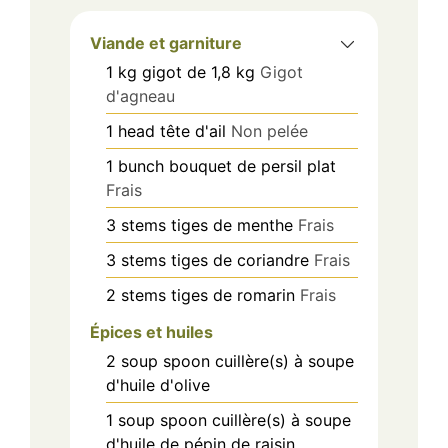
Viande et garniture
1
kg
gigot de 1,8 kg
Gigot
d'agneau
1
head
tête d'ail
Non pelée
1
bunch
bouquet de persil plat
Frais
3
stems
tiges de menthe
Frais
3
stems
tiges de coriandre
Frais
2
stems
tiges de romarin
Frais
Épices et huiles
2
soup spoon
cuillère(s) à soupe
d'huile d'olive
1
soup spoon
cuillère(s) à soupe
d'huile de pépin de raisin