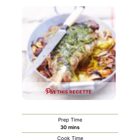
THIS RECETTE
Prep Time
minutes
30
mins
Cook Time