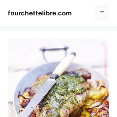
Skip
to
fourchettelibre.com
Menu
content