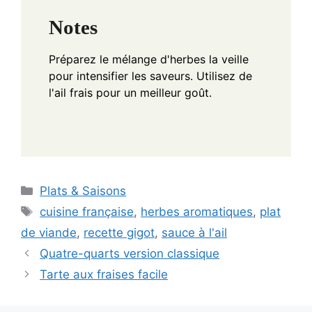
Notes
Préparez le mélange d'herbes la veille
pour intensifier les saveurs. Utilisez de
l'ail frais pour un meilleur goût.
Categories
Plats & Saisons
Tags
cuisine française
,
herbes aromatiques
,
plat
de viande
,
recette gigot
,
sauce à l'ail
Quatre-quarts version classique
Tarte aux fraises facile