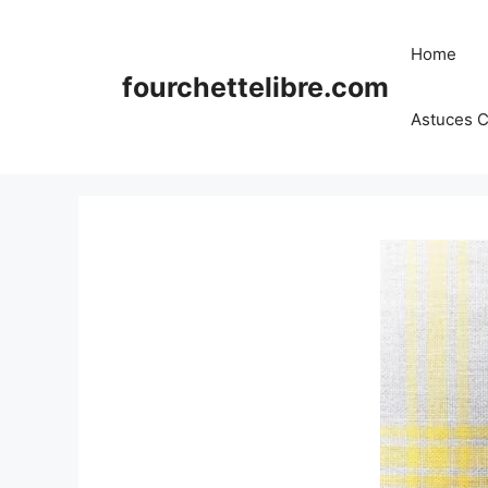
Skip
to
Home
content
fourchettelibre.com
Astuces C