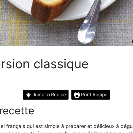
rsion classique
Jump to Recipe
Print Recipe
 recette
l français qui est simple à préparer et délicieux à dégus