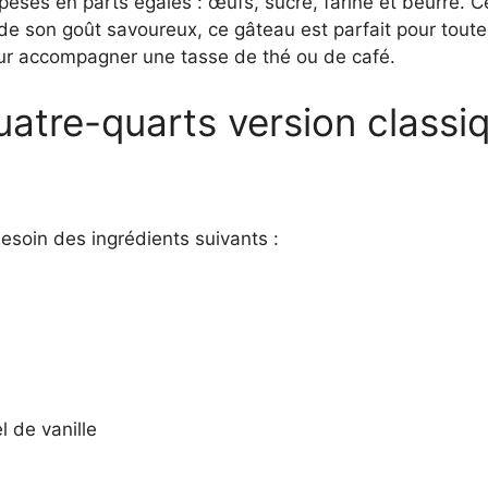
 pesés en parts égales : œufs, sucre, farine et beurre. 
 de son goût savoureux, ce gâteau est parfait pour toute
our accompagner une tasse de thé ou de café.
atre-quarts version classi
esoin des ingrédients suivants :
el de vanille