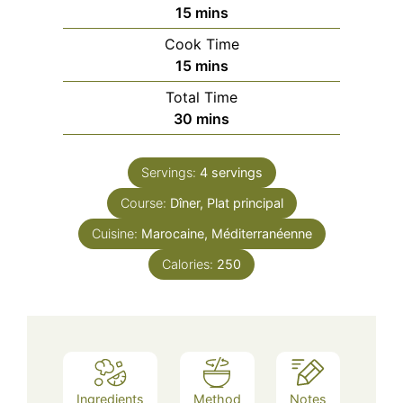
minutes
15
mins
Cook Time
minutes
15
mins
Total Time
minutes
30
mins
Servings:
4
servings
Course:
Dîner, Plat principal
Cuisine:
Marocaine, Méditerranéenne
Calories:
250
Ingredients
Method
Notes