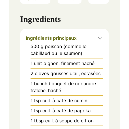
Ingredients
Ingrédients principaux
500
g
poisson (comme le
cabillaud ou le saumon)
1
unit
oignon, finement haché
2
cloves
gousses d'ail, écrasées
1
bunch
bouquet de coriandre
fraîche, haché
1
tsp
cuil. à café de cumin
1
tsp
cuil. à café de paprika
1
tbsp
cuil. à soupe de citron