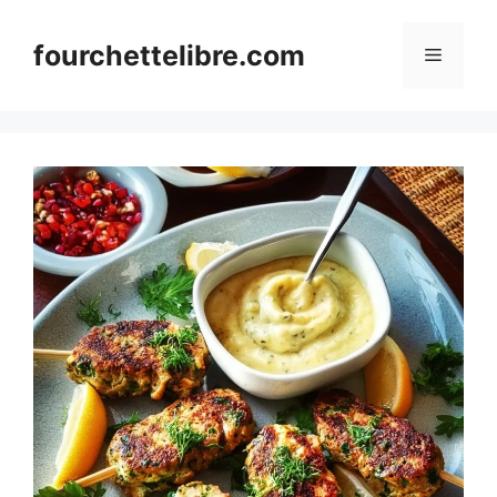
Skip
to
fourchettelibre.com
Menu
content