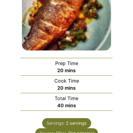
Prep Time
minutes
20
mins
Cook Time
minutes
20
mins
Total Time
minutes
40
mins
Servings:
2
servings