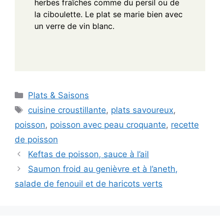
herbes fraîches comme du persil ou de
la ciboulette. Le plat se marie bien avec
un verre de vin blanc.
Categories
Plats & Saisons
Tags
cuisine croustillante
,
plats savoureux
,
poisson
,
poisson avec peau croquante
,
recette
de poisson
Keftas de poisson, sauce à l’ail
Saumon froid au genièvre et à l’aneth,
salade de fenouil et de haricots verts