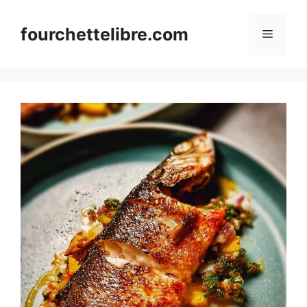
Skip
to
fourchettelibre.com
Menu
content