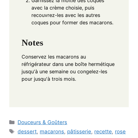
Garnissez la moitié des coques
avec la crème choisie, puis
recouvrez-les avec les autres
coques pour former des macarons.
Notes
Conservez les macarons au
réfrigérateur dans une boîte hermétique
jusqu'à une semaine ou congelez-les
pour jusqu'à trois mois.
Categories
Douceurs & Goûters
Tags
dessert
,
macarons
,
pâtisserie
,
recette
,
rose