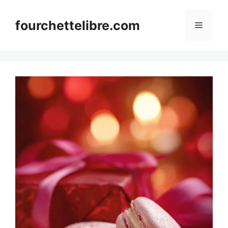
Skip
to
fourchettelibre.com
Menu
content