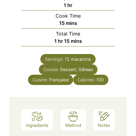
hour
1
hr
Cook Time
minutes
15
mins
Total Time
hour
minutes
1
hr
15
mins
Servings:
12
macarons
Course:
Dessert, Gâteau
Cuisine:
Française
Calories:
100
Ingredients
Method
Notes