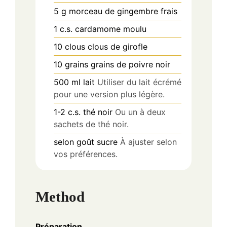
5
g
morceau de gingembre frais
1
c.s.
cardamome moulu
10
clous
clous de girofle
10
grains
grains de poivre noir
500
ml
lait
Utiliser du lait écrémé
pour une version plus légère.
1-2
c.s.
thé noir
Ou un à deux
sachets de thé noir.
selon
goût
sucre
À ajuster selon
vos préférences.
Method
Préparation