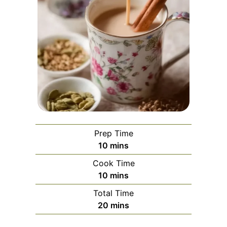
Prep Time
minutes
10
mins
Cook Time
minutes
10
mins
Total Time
minutes
20
mins