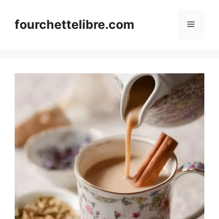
Skip
to
fourchettelibre.com
Menu
content