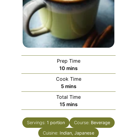
Prep Time
minutes
10
mins
Cook Time
minutes
5
mins
Total Time
minutes
15
mins
Servings:
1
portion
Course:
Beverage
Cuisine:
Indian, Japanese