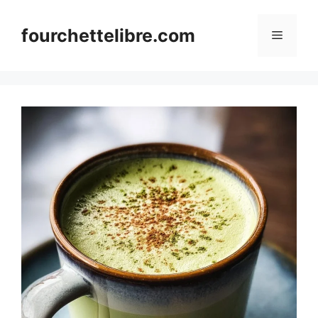
Skip
to
fourchettelibre.com
Menu
content