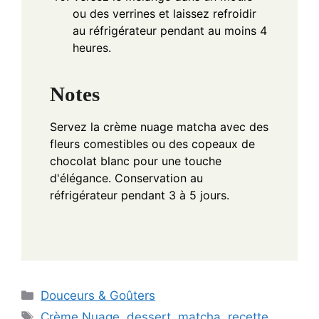
ou des verrines et laissez refroidir
au réfrigérateur pendant au moins 4
heures.
Notes
Servez la crème nuage matcha avec des
fleurs comestibles ou des copeaux de
chocolat blanc pour une touche
d'élégance. Conservation au
réfrigérateur pendant 3 à 5 jours.
Categories
Douceurs & Goûters
Tags
Crème Nuage
,
dessert
,
matcha
,
recette
,