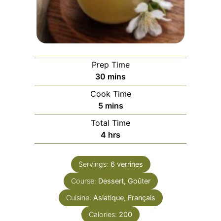
Prep Time
minutes
30
mins
Cook Time
minutes
5
mins
Total Time
hours
4
hrs
Servings:
6
verrines
Course:
Dessert, Goûter
Cuisine:
Asiatique, Français
Calories:
200