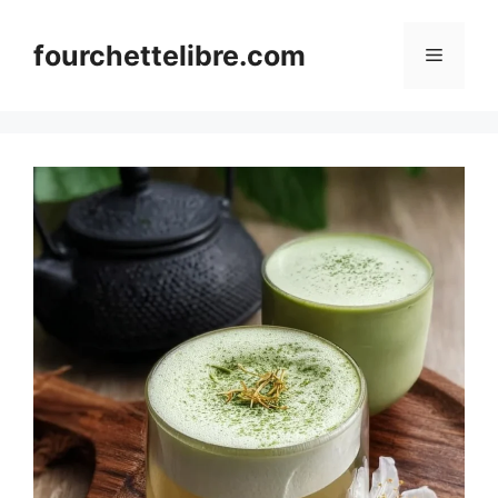
Skip
to
fourchettelibre.com
Menu
content