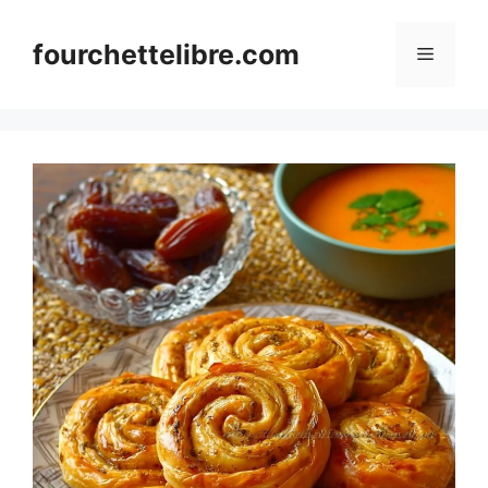
Skip
to
fourchettelibre.com
Menu
content