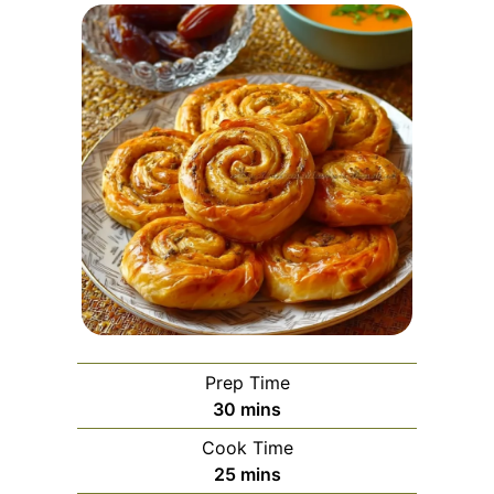
Prep Time
minutes
30
mins
Cook Time
minutes
25
mins