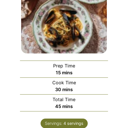
Prep Time
minutes
15
mins
Cook Time
minutes
30
mins
Total Time
minutes
45
mins
Servings:
4
servings