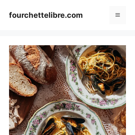
Skip
to
fourchettelibre.com
Menu
content