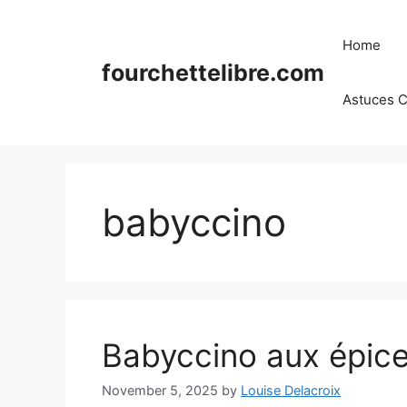
Skip
to
Home
content
fourchettelibre.com
Astuces C
babyccino
Babyccino aux épices
November 5, 2025
by
Louise Delacroix