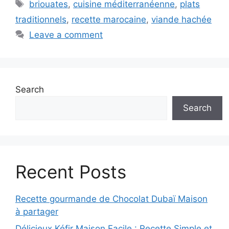
Tags
briouates
,
cuisine méditerranéenne
,
plats
traditionnels
,
recette marocaine
,
viande hachée
Leave a comment
Search
Search
Recent Posts
Recette gourmande de Chocolat Dubaï Maison
à partager
Délicieux Kéfir Maison Facile : Recette Simple et