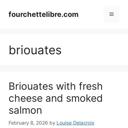
Skip
to
fourchettelibre.com
Menu
content
briouates
Briouates with fresh
cheese and smoked
salmon
February 8, 2026
by
Louise Delacroix