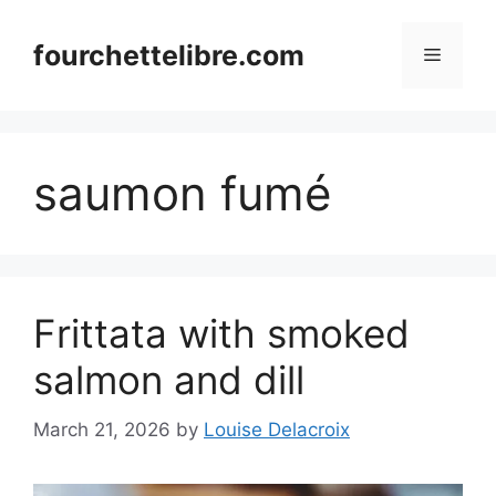
Skip
to
fourchettelibre.com
Menu
content
saumon fumé
Frittata with smoked
salmon and dill
March 21, 2026
by
Louise Delacroix