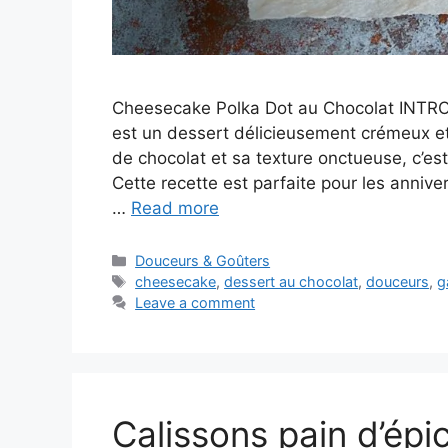
Cheesecake Polka Dot au Chocolat INTR
est un dessert délicieusement crémeux et
de chocolat et sa texture onctueuse, c’est 
Cette recette est parfaite pour les annive
…
Read more
Categories
Douceurs & Goûters
Tags
cheesecake
,
dessert au chocolat
,
douceurs
,
g
Leave a comment
Calissons pain d’épic