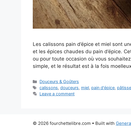
Les calissons pain d’épice et miel sont une
et les épices chaudes du pain d’épice. Cett
ou pour toute occasion où vous souhaitez f
simple, et le résultat est à la fois moelle
Categories
Douceurs & Goûters
Tags
calissons
,
douceurs
,
miel
,
pain d'épice
,
pâtisse
Leave a comment
© 2026 fourchettelibre.com
• Built with
Genera