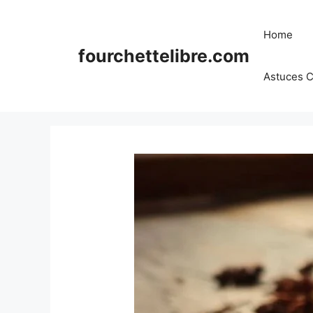
Skip
to
Home
content
fourchettelibre.com
Astuces C