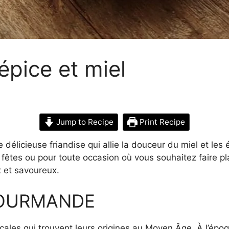
épice et miel
Jump to Recipe
Print Recipe
e délicieuse friandise qui allie la douceur du miel et le
es fêtes ou pour toute occasion où vous souhaitez faire pl
ux et savoureux.
GOURMANDE
çales qui trouvent leurs origines au Moyen Âge. À l’épo