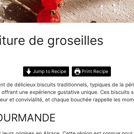
iture de groseilles
Jump to Recipe
Print Recipe
ont de délicieux biscuits traditionnels, typiques de la p
 offrant une expérience gustative unique. Ces biscuits s
aleur et convivialité, et chaque bouchée rappelle les 
GOURMANDE
 leurs origines en Alsace. Cette région est connue pour s