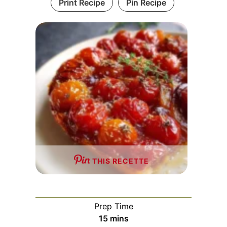
Print Recipe
Pin Recipe
THIS RECETTE
Prep Time
minutes
15
mins