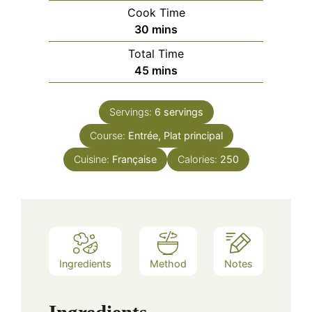
Cook Time
minutes
30
mins
Total Time
minutes
45
mins
Servings:
6
servings
Course:
Entrée, Plat principal
Cuisine:
Française
Calories:
250
Ingredients
Method
Notes