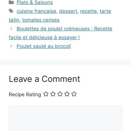
Categories
Plats & Saisons
Tags
cuisine française
,
dessert
,
recette
,
tarte
tatin
,
tomates cerises
Boulettes de poulet crémeuses : Recette
facile et délicieuse à essayer !
Poulet sauté au brocoli
Leave a Comment
Recipe Rating
Comment