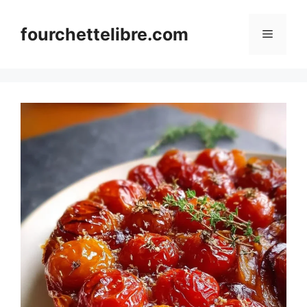
Skip
to
fourchettelibre.com
Menu
content