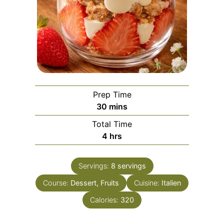
Prep Time
minutes
30
mins
Total Time
hours
4
hrs
Servings:
8
servings
Course:
Dessert, Fruits
Cuisine:
Italien
Calories:
320