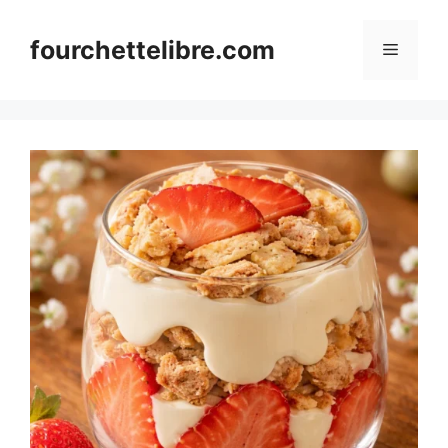
Skip
to
fourchettelibre.com
Menu
content