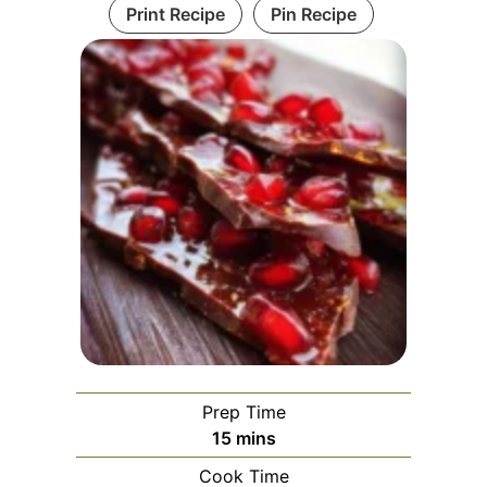
Print Recipe
Pin Recipe
Prep Time
minutes
15
mins
Cook Time