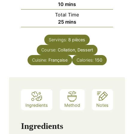
minutes
10
mins
Total Time
minutes
25
mins
Servings:
8
pièces
Course:
Collation, Dessert
Cuisine:
Française
Calories:
150
Ingredients
Method
Notes
Ingredients