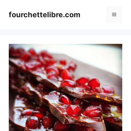
Skip
to
fourchettelibre.com
Menu
content