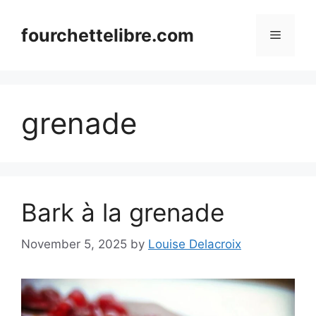
Skip
to
fourchettelibre.com
Menu
content
grenade
Bark à la grenade
November 5, 2025
by
Louise Delacroix