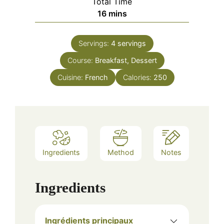
Total Time
minutes
16
mins
Servings:
4
servings
Course:
Breakfast, Dessert
Cuisine:
French
Calories:
250
Ingredients
Method
Notes
Ingredients
Ingrédients principaux