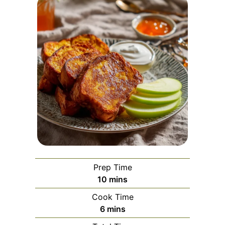
Prep Time
minutes
10
mins
Cook Time
minutes
6
mins