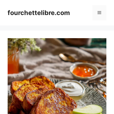
Skip
to
fourchettelibre.com
Menu
content