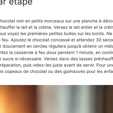
ar étape
chocolat noir en petits morceaux sur une planche à décou
hauffer le lait et la crème. Versez le lait entier et la c
 voyez les premières petites bulles sur les bords. Ne lais
 du feu. Ajoutez le chocolat concassé et attendez 30 s
ez doucement en cercles réguliers jusqu’à obtenir un mé
ettez la casserole à feu doux pendant 1 minute, en cont
e sucre si nécessaire. Versez dans des tasses préchauff
éparation, puis videz-les juste avant de servir. Pour un
es copeaux de chocolat ou des guimauves pour les enf