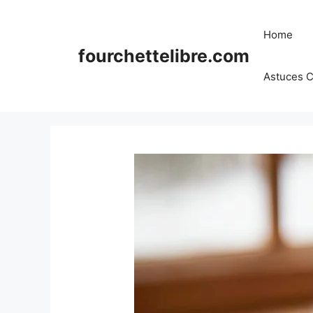
Skip
to
Home
content
fourchettelibre.com
Astuces C