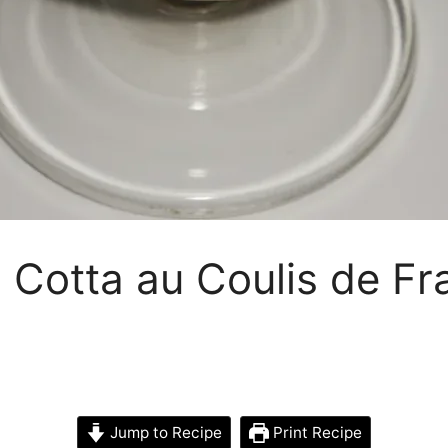
 Cotta au Coulis de Fr
Jump to Recipe
Print Recipe