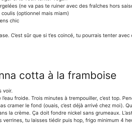
gelées (ne va pas te ruiner avec des fraîches hors sais
e coulis (optionnel mais miam)
sens chic
se. C’est sûr que si t’es coincé, tu pourrais tenter avec d
nna cotta à la framboise
 voir.
’eau froide. Trois minutes à trempouiller, c’est top. Pe
 pas cramer le fond (ouais, c’est déjà arrivé chez moi). Q
ns la crème. Ça doit fondre nickel sans grumeaux. L’astu
verrines, tu laisses tiédir puis hop, frigo minimum 4 heu