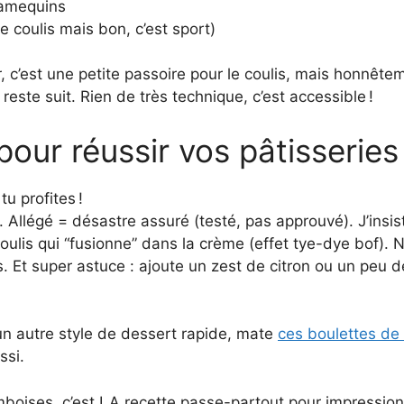
ramequins
e coulis mais bon, c’est sport)
ir, c’est une petite passoire pour le coulis, mais honnête
 reste suit. Rien de très technique, c’est accessible !
pour réussir vos pâtisseries
tu profites !
. Allégé = désastre assuré (testé, pas approuvé). J’insis
 coulis qui “fusionne” dans la crème (effet tye-dye bof). 
 Et super astuce : ajoute un zest de citron ou un peu de 
r un autre style de dessert rapide, mate
ces boulettes de 
ssi.
mboises, c’est LA recette passe-partout pour impression