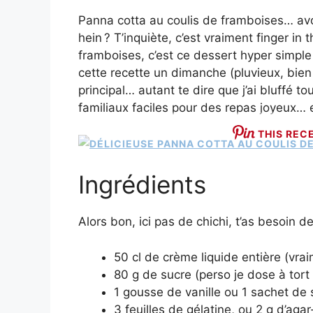
Panna cotta au coulis de framboises… avoue
hein ? T’inquiète, c’est vraiment finger in 
framboises, c’est ce dessert hyper simple ma
cette recette un dimanche (pluvieux, bien 
principal… autant te dire que j’ai bluffé t
familiaux faciles pour des repas joyeux… e
THIS REC
Ingrédients
Alors bon, ici pas de chichi, t’as besoin de
50 cl de crème liquide entière (vrai
80 g de sucre (perso je dose à tort e
1 gousse de vanille ou 1 sachet de s
3 feuilles de gélatine, ou 2 g d’aga