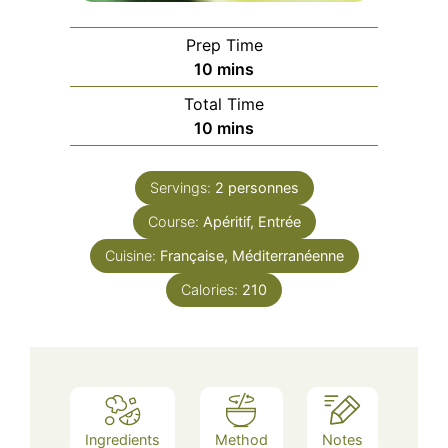
Prep Time
minutes
10
mins
Total Time
minutes
10
mins
Servings:
2
personnes
Course:
Apéritif, Entrée
Cuisine:
Française, Méditerranéenne
Calories:
210
Ingredients
Method
Notes