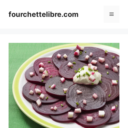
Skip
to
fourchettelibre.com
Menu
content