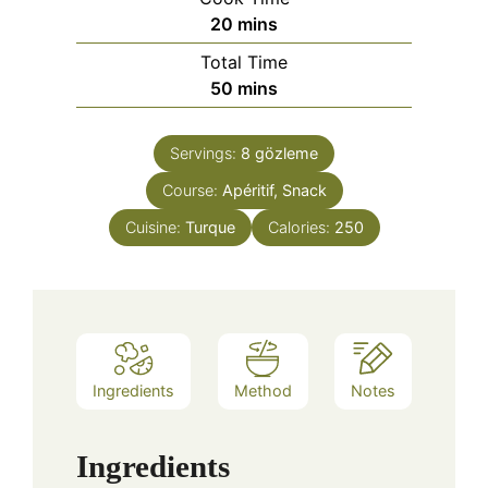
minutes
20
mins
Total Time
minutes
50
mins
Servings:
8
gözleme
Course:
Apéritif, Snack
Cuisine:
Turque
Calories:
250
Ingredients
Method
Notes
Ingredients