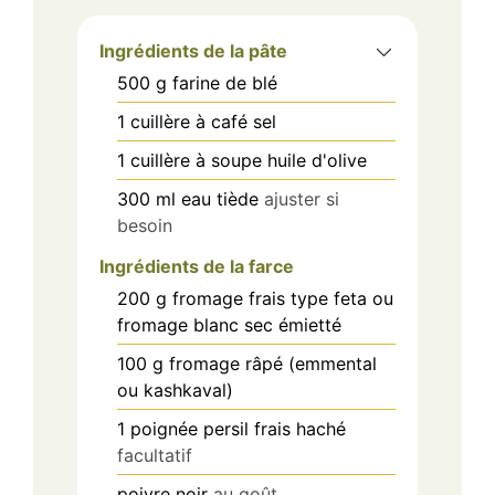
Ingrédients de la pâte
500
g
farine de blé
1
cuillère à café
sel
1
cuillère à soupe
huile d'olive
300
ml
eau tiède
ajuster si
besoin
Ingrédients de la farce
200
g
fromage frais type feta ou
fromage blanc sec émietté
100
g
fromage râpé (emmental
ou kashkaval)
1
poignée
persil frais haché
facultatif
poivre noir
au goût