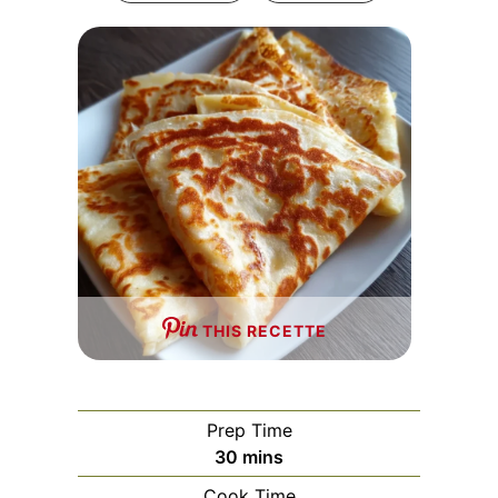
THIS RECETTE
Prep Time
minutes
30
mins
Cook Time