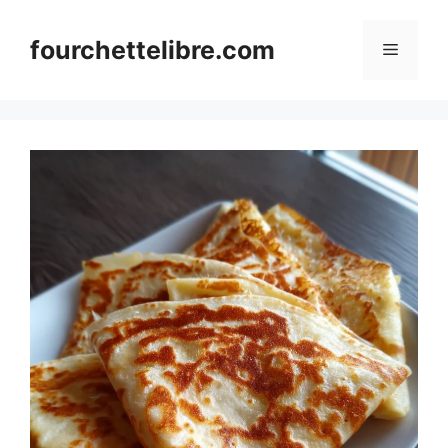
Skip
to
fourchettelibre.com
Menu
content