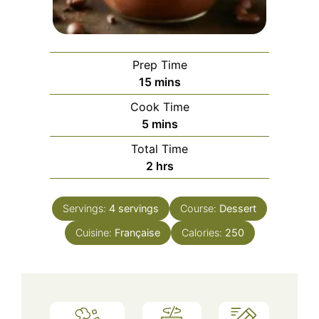
Prep Time
minutes
15
mins
Cook Time
minutes
5
mins
Total Time
hours
2
hrs
Servings:
4
servings
Course:
Dessert
Cuisine:
Française
Calories:
250