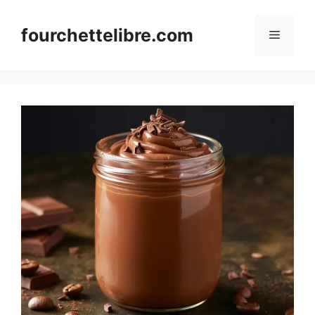
Skip
to
fourchettelibre.com
Menu
content