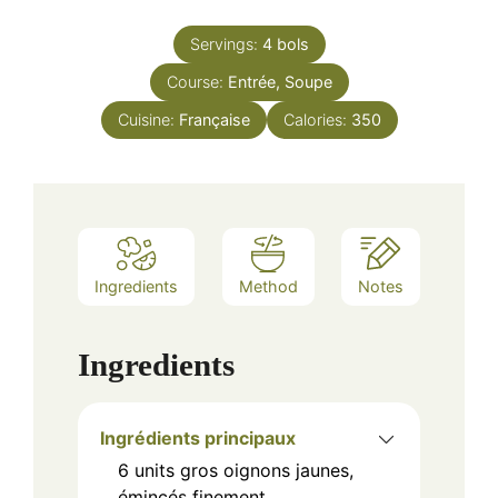
Servings:
4
bols
Course:
Entrée, Soupe
Cuisine:
Française
Calories:
350
Ingredients
Method
Notes
Ingredients
Ingrédients principaux
6
units
gros oignons jaunes,
émincés finement