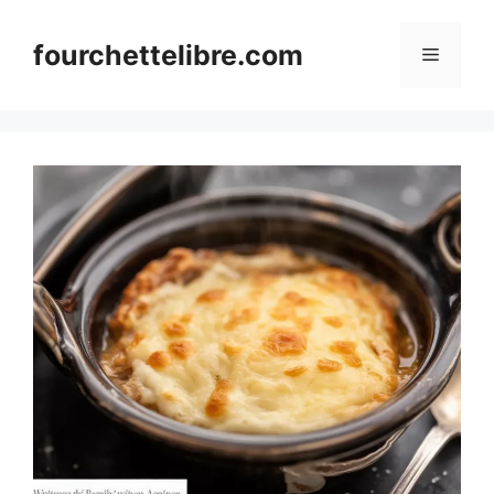
Skip
to
fourchettelibre.com
Menu
content