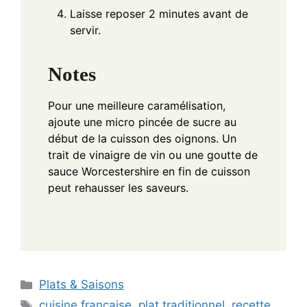
Laisse reposer 2 minutes avant de
servir.
Notes
Pour une meilleure caramélisation,
ajoute une micro pincée de sucre au
début de la cuisson des oignons. Un
trait de vinaigre de vin ou une goutte de
sauce Worcestershire en fin de cuisson
peut rehausser les saveurs.
Categories
Plats & Saisons
Tags
cuisine française
,
plat traditionnel
,
recette