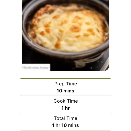
Prep Time
minutes
10
mins
Cook Time
hour
1
hr
Total Time
hour
minutes
1
hr
10
mins