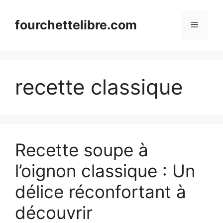
Skip
to
fourchettelibre.com
Menu
content
recette classique
Recette soupe à
l’oignon classique : Un
délice réconfortant à
découvrir