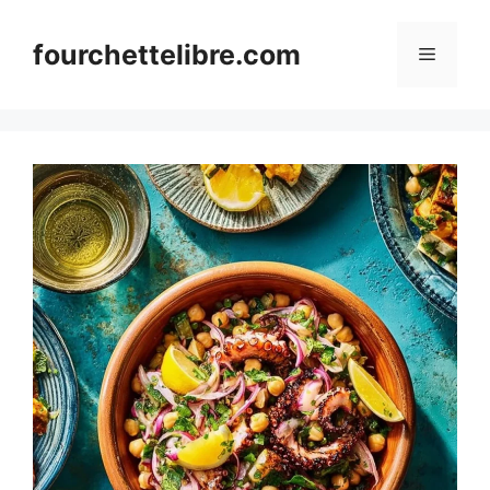
Skip
to
fourchettelibre.com
Menu
content