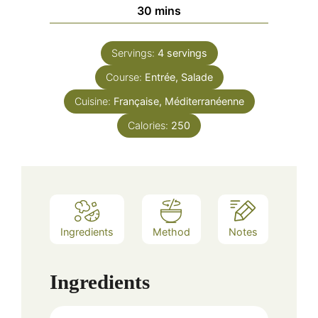
minutes
30
mins
Servings:
4
servings
Course:
Entrée, Salade
Cuisine:
Française, Méditerranéenne
Calories:
250
Ingredients
Method
Notes
Ingredients