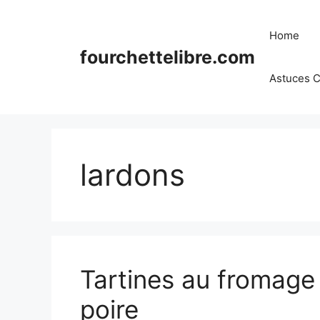
Skip
to
Home
content
fourchettelibre.com
Astuces C
lardons
Tartines au fromage 
poire