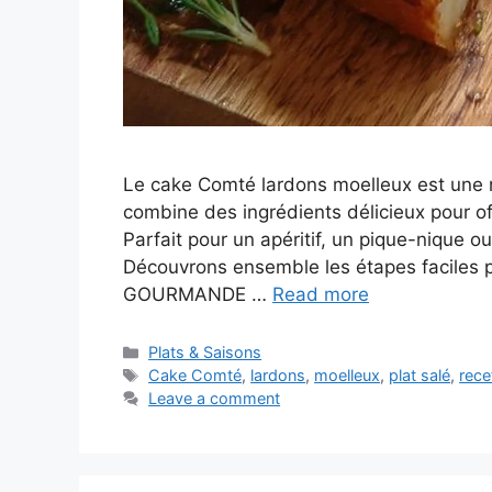
Le cake Comté lardons moelleux est une re
combine des ingrédients délicieux pour off
Parfait pour un apéritif, un pique-nique o
Découvrons ensemble les étapes faciles p
GOURMANDE …
Read more
Categories
Plats & Saisons
Tags
Cake Comté
,
lardons
,
moelleux
,
plat salé
,
rece
Leave a comment