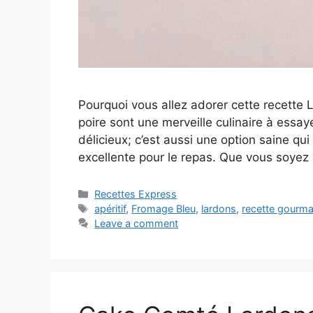
Pourquoi vous allez adorer cette recette 
poire sont une merveille culinaire à essa
délicieux; c’est aussi une option saine qu
excellente pour le repas. Que vous soyez
Categories
Recettes Express
Tags
apéritif
,
Fromage Bleu
,
lardons
,
recette gourm
Leave a comment